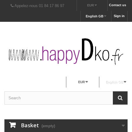
Contact us
Appelez-nous 01 84 17 86 97
EUR
Sign in
English GB
EUR
English GB
Basket
(empty)