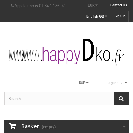
Contact us
Appelez-nous 01 84 17 86 97
EUR
Sign in
English GB
EUR
English GB
Basket
(empty)