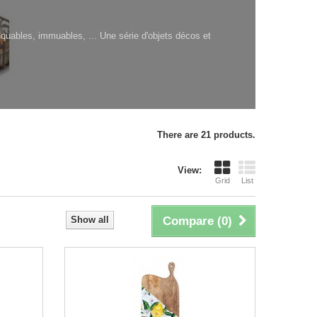
nquables, immuables, ... Une série d'objets décos et
There are 21 products.
View:
Grid
List
Show all
Compare (
0
)