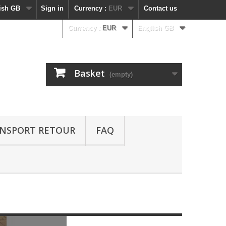
ish GB
Sign in
Currency :
EUR
Contact us
Currency :
EUR
English GB
Basket
(empty)
NSPORT RETOUR
FAQ