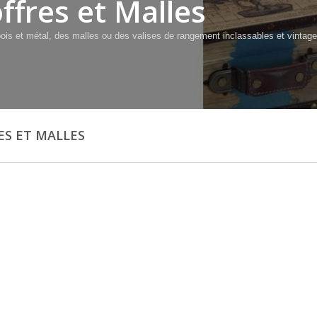
ffres et Malles
bois et métal, des malles ou des valises de rangement inclassables et vinta
ES ET MALLES