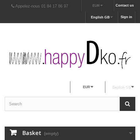
Contact us
Appelez-nous 01 84 17 86 97
EUR
Sign in
English GB
EUR
English GB
Basket
(empty)