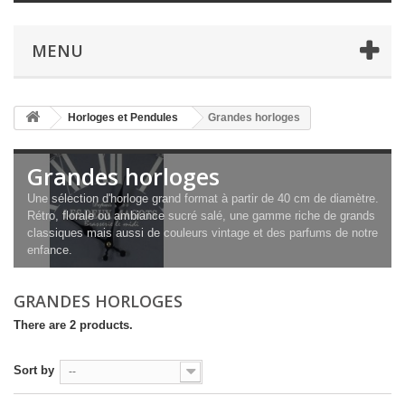
MENU
Horloges et Pendules
Grandes horloges
Grandes horloges
Une sélection d'horloge grand format à partir de 40 cm de diamètre.
Rétro, florale ou ambiance sucré salé, une gamme riche de grands
classiques mais aussi de couleurs vintage et des parfums de notre
enfance.
GRANDES HORLOGES
There are 2 products.
Sort by
--