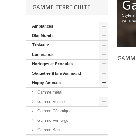
Ga
GAMME TERRE CUITE
Style s
de la m
Ambiances
Dko Murale
Tableaux
Luminaires
GAMME
Horloges et Pendules
Statuettes (Hors Animaux)
Happy Animals
Gamme métal
Gamme Résine
Gamme Céramique
Gamme Fer forgé
Gamme Bois