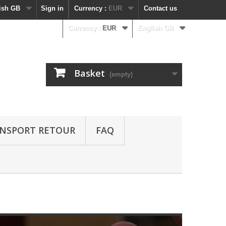
ish GB
Sign in
Currency :
EUR
Contact us
Currency :
EUR
English GB
Basket
(empty)
NSPORT RETOUR
FAQ