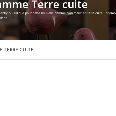
mme Terre cuite
habby ou ludique pour cette nouvelle gamme d'animaux en terre cuite. Indémoda
aison.
 TERRE CUITE