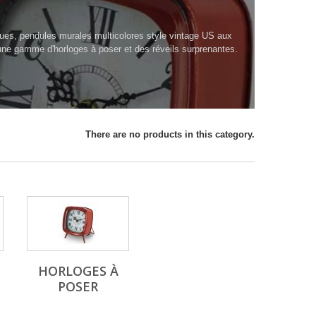
ques, pendules murales multicolores style vintage US aux
une gamme d'horloges à poser et des réveils surprenantes.
There are no products in this category.
HORLOGES À
POSER