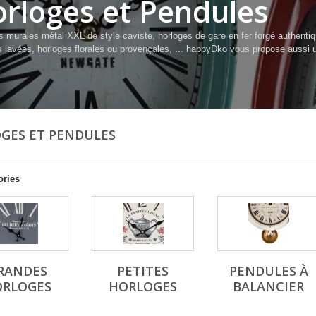
rloges et Pendules
s murales métal XXL de style caviste, horloges de gare en fer forgé authenti
s lavées, horloges florales ou provençales, ... happyDko vous propose aussi 
GES ET PENDULES
ories
RANDES
PETITES
PENDULES À
ORLOGES
HORLOGES
BALANCIER