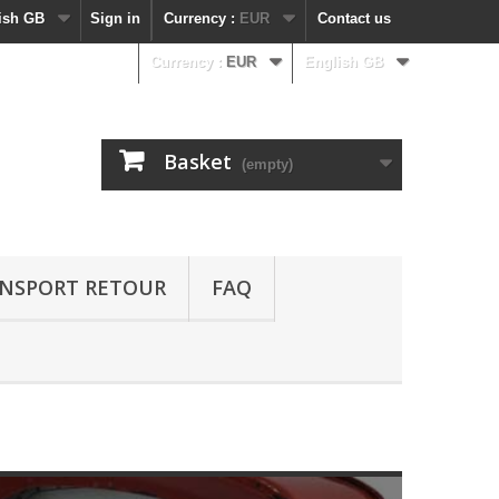
ish GB
Sign in
Currency :
EUR
Contact us
Currency :
EUR
English GB
Basket
(empty)
NSPORT RETOUR
FAQ