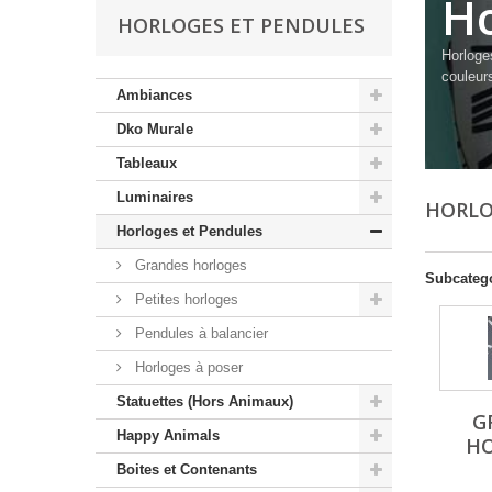
Ho
HORLOGES ET PENDULES
Horloge
couleur
Ambiances
Dko Murale
Tableaux
Luminaires
HORLO
Horloges et Pendules
Grandes horloges
Subcateg
Petites horloges
Pendules à balancier
Horloges à poser
Statuettes (Hors Animaux)
G
Happy Animals
H
Boites et Contenants