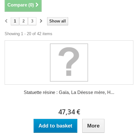
Compare (
0
)
1
2
3
Show all
Showing 1 - 20 of 42 items
Statuette résine : Gaïa, La Déesse mère, H...
47,34 €
Add to basket
More