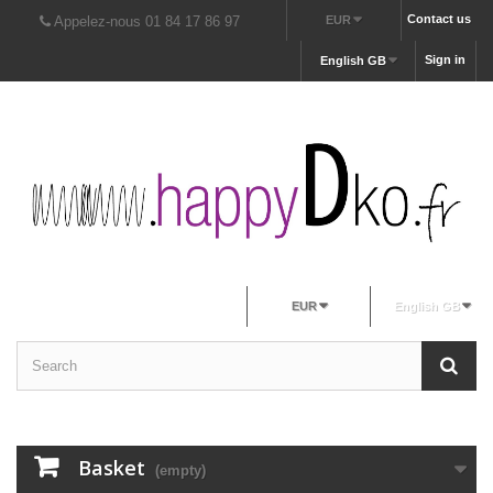
Contact us
Appelez-nous 01 84 17 86 97
EUR
Sign in
English GB
EUR
English GB
Basket
(empty)