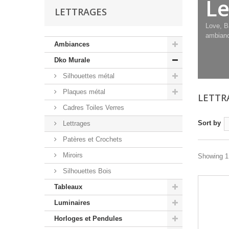
Le
LETTRAGES
Love, B
ambiance
Ambiances
Dko Murale
Silhouettes métal
Plaques métal
LETTR
Cadres Toiles Verres
Sort by
Lettrages
Patères et Crochets
Miroirs
Showing 1 
Silhouettes Bois
Tableaux
Luminaires
Horloges et Pendules