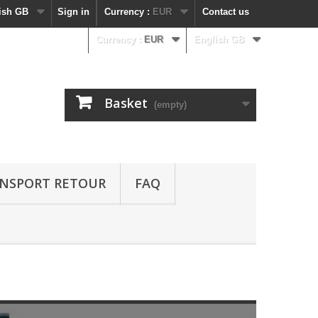
ish GB
Sign in
Currency :
EUR
Contact us
Currency :
EUR
English GB
Basket
(empty)
NSPORT RETOUR
FAQ