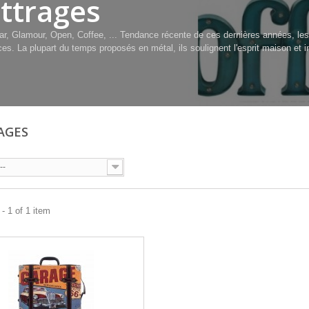
ttrages
ar, Glamour, Open, Coffee, ... Tendance récente de ces dernières années, les
s. La plupart du temps proposés en métal, ils soulignent l'esprit maison et in
AGES
--
- 1 of 1 item