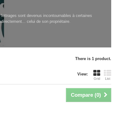
 lettrages sont devenus incontournables à certaines
directement... celui de son propriétaire.
There is 1 product.
View:
Grid
List
Compare (
0
)