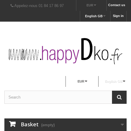
Contact us
Appelez-nous 01 84 17 86 97
EUR
Sign in
English GB
EUR
English GB
Basket
(empty)