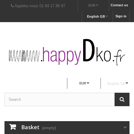
Contact us
Appelez-nous 01 84 17 86 97
EUR
Sign in
English GB
EUR
English GB
Basket
(empty)