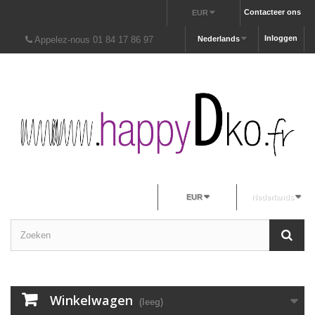
Contacteer ons
EUR
Inloggen
Appelez-nous 01 84 17 86 97
Nederlands
EUR
Nederlands
Winkelwagen
(leeg)