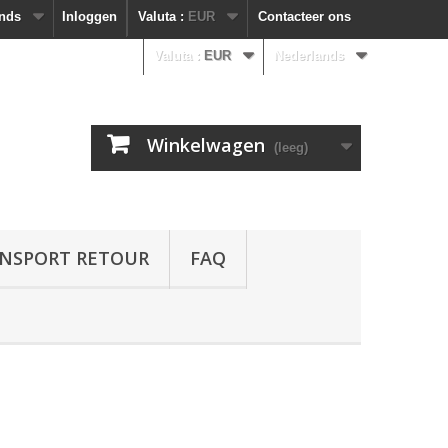
nds
Inloggen
Valuta :
EUR
Contacteer ons
Valuta :
EUR
Nederlands
Winkelwagen
(leeg)
NSPORT RETOUR
FAQ