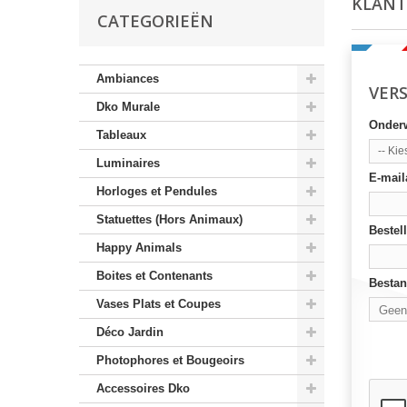
KLANT
CATEGORIEËN
Ambiances
VER
Dko Murale
Onder
Tableaux
-- Kie
Luminaires
E-mail
Horloges et Pendules
Statuettes (Hors Animaux)
Bestell
Happy Animals
Boites et Contenants
Bestan
Vases Plats et Coupes
Geen
Déco Jardin
Kies 
Photophores et Bougeoirs
Accessoires Dko