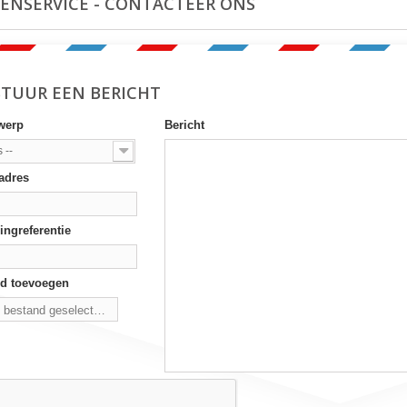
ENSERVICE - CONTACTEER ONS
STUUR EEN BERICHT
werp
Bericht
s --
adres
ingreferentie
d toevoegen
 bestand geselecteerd
bestand