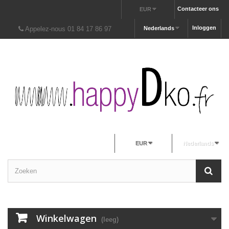
Contacteer ons
EUR
Inloggen
Appelez-nous 01 84 17 86 97
Nederlands
EUR
Nederlands
Winkelwagen
(leeg)