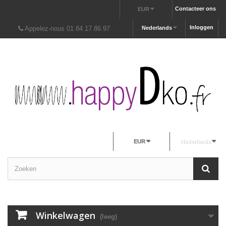
Contacteer ons
EUR
Inloggen
Appelez-nous 01 84 17 86 97
Nederlands
EUR
Nederlands
Winkelwagen
(leeg)