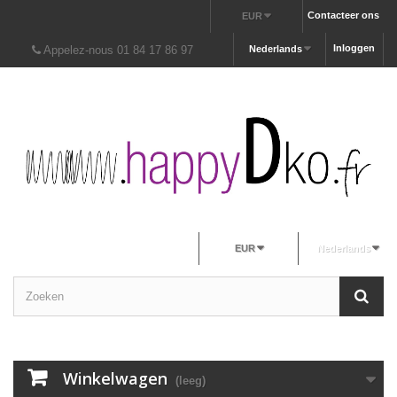
Contacteer ons
EUR
Inloggen
Appelez-nous 01 84 17 86 97
Nederlands
EUR
Nederlands
Winkelwagen
(leeg)