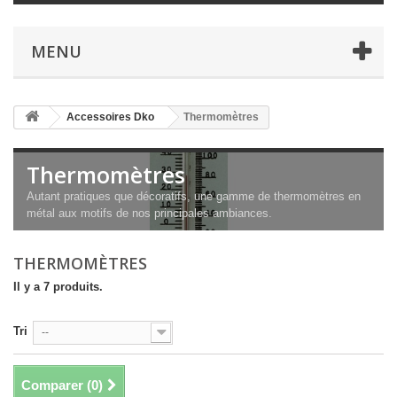
MENU
Accessoires Dko
Thermomètres
Thermomètres
Autant pratiques que décoratifs, une gamme de thermomètres en
métal aux motifs de nos principales ambiances.
THERMOMÈTRES
Il y a 7 produits.
Tri
--
Comparer (
0
)