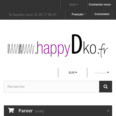
Contactez-nous
EUR
Connexion
Appelez-nous 01 84 17 86 97
Français
EUR
Français
Panier
(vide)