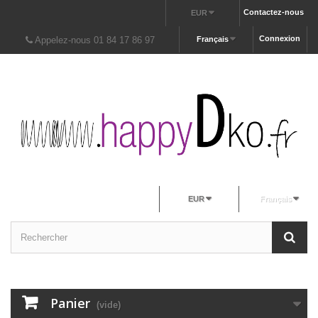
Contactez-nous
EUR
Connexion
Appelez-nous 01 84 17 86 97
Français
EUR
Français
Panier
(vide)