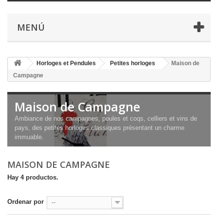
MENÚ
Horloges et Pendules
Petites horloges
Maison de
Campagne
Maison de Campagne
Ambiance de nos campagnes, poules et coqs, celliers et vins de
pays, des petites horloges classiques présentant un charme
immuable.
MAISON DE CAMPAGNE
Hay 4 productos.
Ordenar por
--