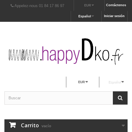
Contáctenos
Appelez-nous 01 84 17 86 97
EUR
Iniciar sesión
Español
EUR
Español
Carrito
vacío