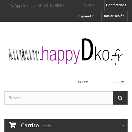
Contáctenos
Appelez-nous 01 84 17 86 97
EUR
Iniciar sesión
Español
EUR
Español
Carrito
vacío