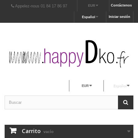
Contáctenos
Appelez-nous 01 84 17 86 97
EUR
Iniciar sesión
Español
EUR
Español
Carrito
vacío