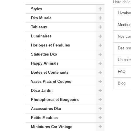
Lista delle
Styles
Livrais
Dko Murale
Mention
Tableaux
Luminaires
Nos cond
Horloges et Pendules
Des pro
Statuettes Dko
Un pai
Happy Animals
FAQ
Boites et Contenants
Vases Plats et Coupes
Blog
Déco Jardin
Photophores et Bougeoirs
Accessoires Dko
Petits Meubles
Miniatures Car Vintage